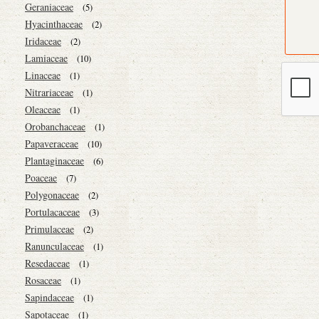
Geraniaceae
(5)
Hyacinthaceae
(2)
Iridaceae
(2)
Lamiaceae
(10)
Linaceae
(1)
Nitrariaceae
(1)
Oleaceae
(1)
Orobanchaceae
(1)
Papaveraceae
(10)
Plantaginaceae
(6)
Poaceae
(7)
Polygonaceae
(2)
Portulacaceae
(3)
Primulaceae
(2)
Ranunculaceae
(1)
Resedaceae
(1)
Rosaceae
(1)
Sapindaceae
(1)
Sapotaceae
(1)