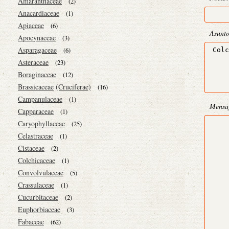
Amaranthaceae
(2)
Anacardiaceae
(1)
Apiaceae
(6)
Asunt
Apocynaceae
(3)
Asparagaceae
(6)
Asteraceae
(23)
Boraginaceae
(12)
Brassicaceae
(Cruciferae)
(16)
Campanulaceae
(1)
Mensa
Capparaceae
(1)
Caryophyllaceae
(25)
Celastraceae
(1)
Cistaceae
(2)
Colchicaceae
(1)
Convolvulaceae
(5)
Crassulaceae
(1)
Cucurbitaceae
(2)
Euphorbiaceae
(3)
Fabaceae
(62)