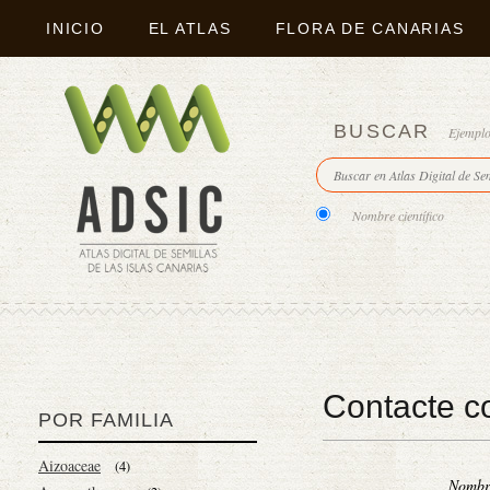
INICIO
EL ATLAS
FLORA DE CANARIAS
BUSCAR
Ejempl
Nombre científico
Contacte c
POR FAMILIA
Aizoaceae
(4)
Nomb