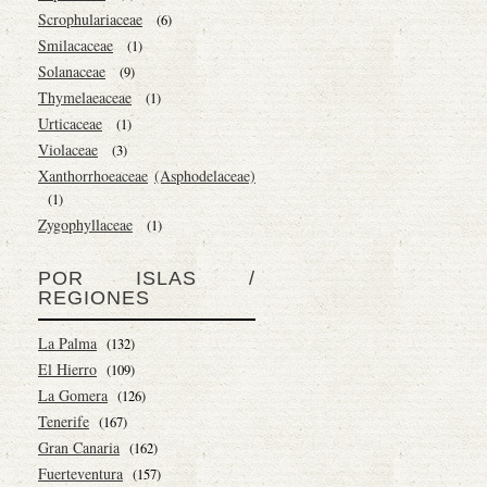
Scrophulariaceae
(6)
Smilacaceae
(1)
Solanaceae
(9)
Thymelaeaceae
(1)
Urticaceae
(1)
Violaceae
(3)
Xanthorrhoeaceae
(Asphodelaceae)
(1)
Zygophyllaceae
(1)
POR ISLAS /
REGIONES
La Palma
(132)
El Hierro
(109)
La Gomera
(126)
Tenerife
(167)
Gran Canaria
(162)
Fuerteventura
(157)