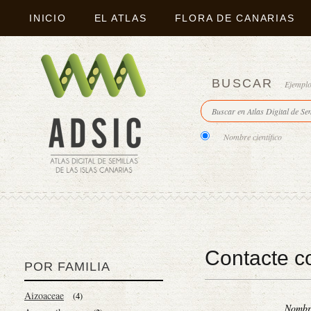
INICIO
EL ATLAS
FLORA DE CANARIAS
BUSCAR
Ejempl
Nombre científico
Contacte c
POR FAMILIA
Aizoaceae
(4)
Nomb