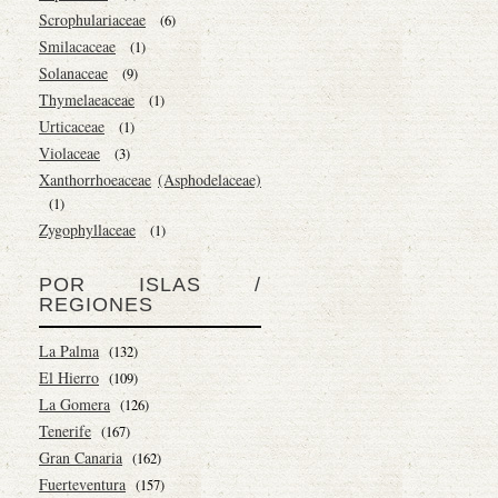
Scrophulariaceae
(6)
Smilacaceae
(1)
Solanaceae
(9)
Thymelaeaceae
(1)
Urticaceae
(1)
Violaceae
(3)
Xanthorrhoeaceae
(Asphodelaceae)
(1)
Zygophyllaceae
(1)
POR ISLAS /
REGIONES
La Palma
(132)
El Hierro
(109)
La Gomera
(126)
Tenerife
(167)
Gran Canaria
(162)
Fuerteventura
(157)