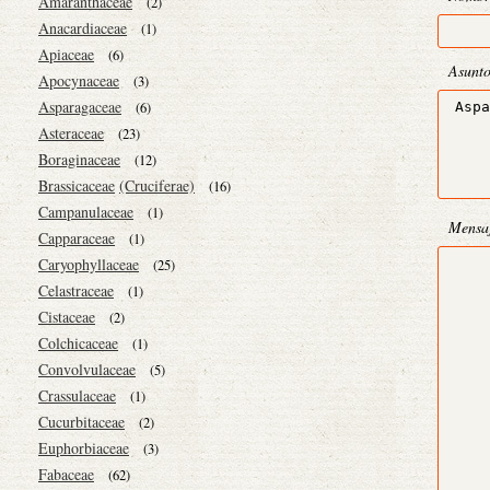
Amaranthaceae
(2)
Anacardiaceae
(1)
Apiaceae
(6)
Asunt
Apocynaceae
(3)
Asparagaceae
(6)
Asteraceae
(23)
Boraginaceae
(12)
Brassicaceae
(Cruciferae)
(16)
Campanulaceae
(1)
Mensa
Capparaceae
(1)
Caryophyllaceae
(25)
Celastraceae
(1)
Cistaceae
(2)
Colchicaceae
(1)
Convolvulaceae
(5)
Crassulaceae
(1)
Cucurbitaceae
(2)
Euphorbiaceae
(3)
Fabaceae
(62)