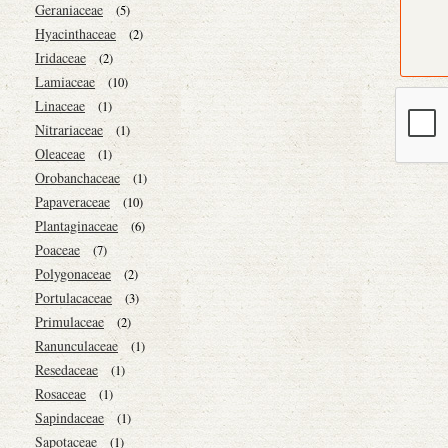
Geraniaceae
(5)
Hyacinthaceae
(2)
Iridaceae
(2)
Lamiaceae
(10)
Linaceae
(1)
Nitrariaceae
(1)
Oleaceae
(1)
Orobanchaceae
(1)
Papaveraceae
(10)
Plantaginaceae
(6)
Poaceae
(7)
Polygonaceae
(2)
Portulacaceae
(3)
Primulaceae
(2)
Ranunculaceae
(1)
Resedaceae
(1)
Rosaceae
(1)
Sapindaceae
(1)
Sapotaceae
(1)