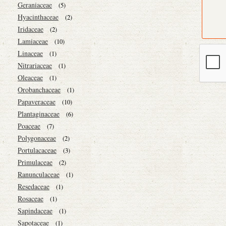
Geraniaceae
(5)
Hyacinthaceae
(2)
Iridaceae
(2)
Lamiaceae
(10)
Linaceae
(1)
Nitrariaceae
(1)
Oleaceae
(1)
Orobanchaceae
(1)
Papaveraceae
(10)
Plantaginaceae
(6)
Poaceae
(7)
Polygonaceae
(2)
Portulacaceae
(3)
Primulaceae
(2)
Ranunculaceae
(1)
Resedaceae
(1)
Rosaceae
(1)
Sapindaceae
(1)
Sapotaceae
(1)