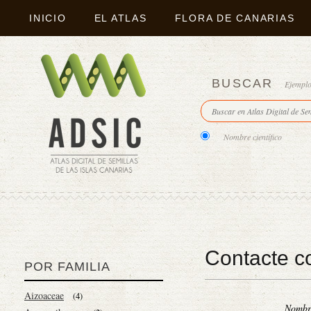
INICIO
EL ATLAS
FLORA DE CANARIAS
BUSCAR
Ejempl
Nombre científico
Contacte c
POR FAMILIA
Aizoaceae
(4)
Nomb