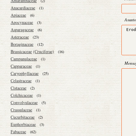
Amaranthaceae
(2)
Anacardiaceae
(1)
Apiaceae
(6)
Asunt
Apocynaceae
(3)
Asparagaceae
(6)
Asteraceae
(23)
Boraginaceae
(12)
Brassicaceae
(Cruciferae)
(16)
Campanulaceae
(1)
Mensa
Capparaceae
(1)
Caryophyllaceae
(25)
Celastraceae
(1)
Cistaceae
(2)
Colchicaceae
(1)
Convolvulaceae
(5)
Crassulaceae
(1)
Cucurbitaceae
(2)
Euphorbiaceae
(3)
Fabaceae
(62)