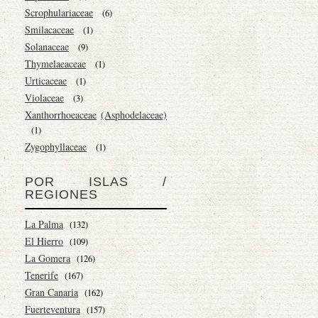
Scrophulariaceae
(6)
Smilacaceae
(1)
Solanaceae
(9)
Thymelaeaceae
(1)
Urticaceae
(1)
Violaceae
(3)
Xanthorrhoeaceae
(Asphodelaceae)
(1)
Zygophyllaceae
(1)
POR ISLAS /
REGIONES
La Palma
(132)
El Hierro
(109)
La Gomera
(126)
Tenerife
(167)
Gran Canaria
(162)
Fuerteventura
(157)