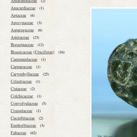
Amaranthaceae
(2)
Anacardiaceae
(1)
Apiaceae
(6)
Apocynaceae
(3)
Asparagaceae
(6)
Asteraceae
(23)
Boraginaceae
(12)
Brassicaceae
(Cruciferae)
(16)
Campanulaceae
(1)
Capparaceae
(1)
Caryophyllaceae
(25)
Celastraceae
(1)
Cistaceae
(2)
Colchicaceae
(1)
Convolvulaceae
(5)
Crassulaceae
(1)
Cucurbitaceae
(2)
Euphorbiaceae
(3)
Fabaceae
(62)