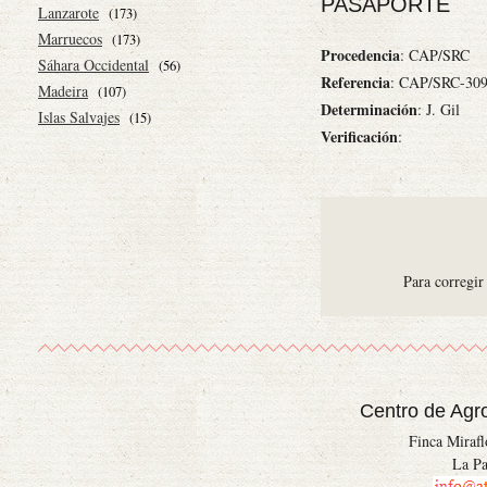
PASAPORTE
Lanzarote
(173)
Marruecos
(173)
Procedencia
: CAP/SRC
Sáhara Occidental
(56)
Referencia
: CAP/SRC-30
Madeira
(107)
Determinación
: J. Gil
Islas Salvajes
(15)
Verificación
:
Para corregir
Centro de Agr
Finca Miraf
La Pa