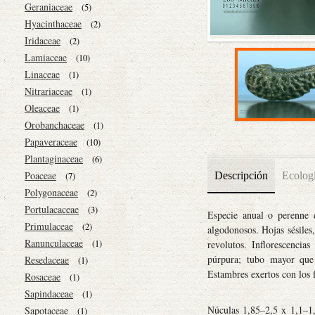
Geraniaceae
(5)
Hyacinthaceae
(2)
Iridaceae
(2)
Lamiaceae
(10)
Linaceae
(1)
Nitrariaceae
(1)
Oleaceae
(1)
Orobanchaceae
(1)
Papaveraceae
(10)
Plantaginaceae
(6)
Poaceae
Descripción
Ecolog
(7)
Polygonaceae
(2)
Portulacaceae
(3)
Especie anual o perenne 
Primulaceae
(2)
algodonosos. Hojas sésiles
Ranunculaceae
(1)
revolutos. Inflorescencia
púrpura; tubo mayor que e
Resedaceae
(1)
Estambres exertos con los 
Rosaceae
(1)
Sapindaceae
(1)
Núculas 1,85–2,5 x 1,1–1,
Sapotaceae
(1)