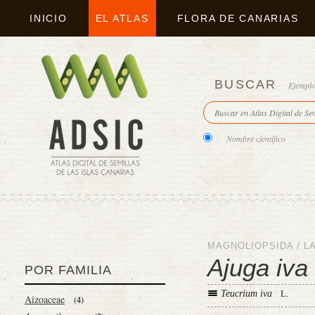
INICIO
EL ATLAS
FLORA DE CANARIAS
BUSCAR
Ejempl
Nombre científico
MAGNOLIOPSIDA
/
L
Ajuga iva
POR FAMILIA
Teucrium iva
L.
Aizoaceae
(4)