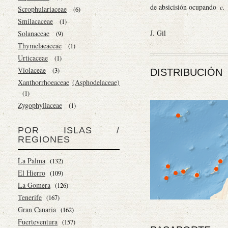
de absicisión ocupando
c.
Scrophulariaceae
(6)
Smilacaceae
(1)
J. Gil
Solanaceae
(9)
Thymelaeaceae
(1)
Urticaceae
(1)
Violaceae
(3)
DISTRIBUCIÓN
Xanthorrhoeaceae
(Asphodelaceae)
(1)
Zygophyllaceae
(1)
POR ISLAS /
REGIONES
La Palma
(132)
El Hierro
(109)
La Gomera
(126)
Tenerife
(167)
Gran Canaria
(162)
Fuerteventura
(157)