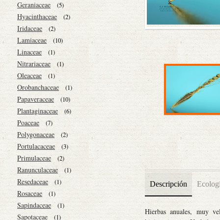
Geraniaceae
(5)
Hyacinthaceae
(2)
Iridaceae
(2)
Lamiaceae
(10)
Linaceae
(1)
Nitrariaceae
(1)
Oleaceae
(1)
Orobanchaceae
(1)
Papaveraceae
(10)
Plantaginaceae
(6)
Poaceae
(7)
Polygonaceae
(2)
Portulacaceae
(3)
Primulaceae
(2)
Ranunculaceae
(1)
Resedaceae
(1)
Descripción
Ecolog
Rosaceae
(1)
Sapindaceae
(1)
Hierbas anuales, muy ve
Sapotaceae
(1)