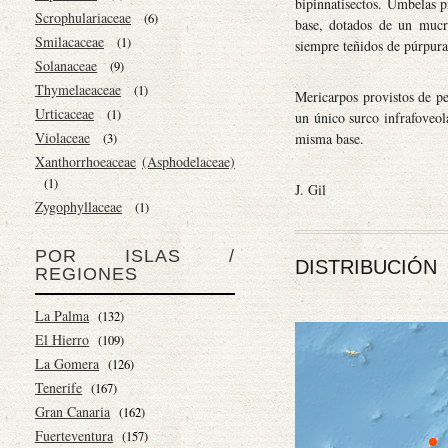
bipinnatisectos. Umbelas p
Scrophulariaceae
(6)
base, dotados de un mucró
Smilacaceae
(1)
siempre teñidos de púrpura
Solanaceae
(9)
Thymelaeaceae
(1)
Mericarpos provistos de pe
Urticaceae
(1)
un único surco infrafoveol
Violaceae
misma base.
(3)
Xanthorrhoeaceae
(Asphodelaceae)
(1)
J. Gil
Zygophyllaceae
(1)
POR ISLAS /
DISTRIBUCIÓN
REGIONES
La Palma
(132)
El Hierro
(109)
La Gomera
(126)
Tenerife
(167)
Gran Canaria
(162)
Fuerteventura
(157)