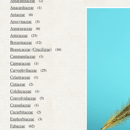
Amaranthaceae
(2)
Anacardiaceae
(1)
Apiaceae
(6)
Apocynaceae
(3)
Asparagaceae
(6)
Asteraceae
(23)
Boraginaceae
(12)
Brassicaceae
(Cruciferae)
(16)
Campanulaceae
(1)
Capparaceae
(1)
Caryophyllaceae
(25)
Celastraceae
(1)
Cistaceae
(2)
Colchicaceae
(1)
Convolvulaceae
(5)
Crassulaceae
(1)
Cucurbitaceae
(2)
Euphorbiaceae
(3)
Fabaceae
(62)