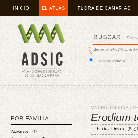
INICIO
EL ATLAS
FLORA DE CANARIAS
BUSCAR
Ejempl
Nombre científico
MAGNOLIOPSIDA
/
G
Erodium 
POR FAMILIA
Erodium deserti
(Eig)
Aizoaceae
(4)