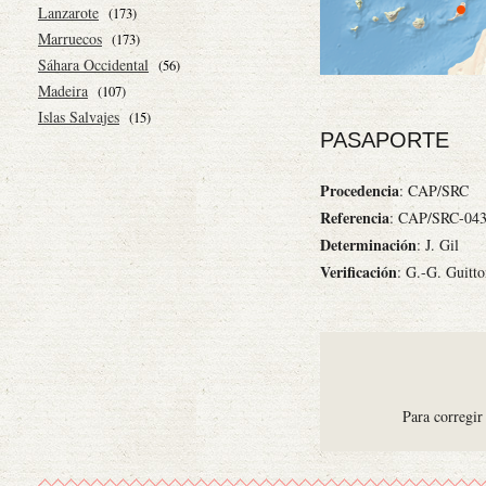
Lanzarote
(173)
Marruecos
(173)
Sáhara Occidental
(56)
Madeira
(107)
Islas Salvajes
(15)
PASAPORTE
Procedencia
: CAP/SRC
Referencia
: CAP/SRC-04
Determinación
: J. Gil
Verificación
: G.-G. Guitt
Para corregir