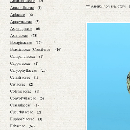
Amaranthaceae
(2)
Asterolinon stellatum
Anacardiaceae
(1)
Apiaceae
(6)
Apocynaceae
(3)
Asparagaceae
(6)
Asteraceae
(23)
Boraginaceae
(12)
Brassicaceae
(Cruciferae)
(16)
Campanulaceae
(1)
Capparaceae
(1)
Caryophyllaceae
(25)
Celastraceae
(1)
Cistaceae
(2)
Colchicaceae
(1)
Convolvulaceae
(5)
Crassulaceae
(1)
Cucurbitaceae
(2)
Euphorbiaceae
(3)
Fabaceae
(62)