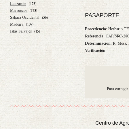
Lanzarote
(173)
Marruecos
(173)
PASAPORTE
Sáhara Occidental
(56)
Madeira
(107)
Procedencia
: Herbario 
Islas Salvajes
(15)
Referencia
: CAP/SRC-28
Determinación
: R. Mesa,
Verificación
:
Para corregir
Centro de Agr