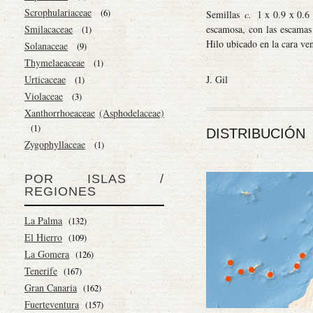
Scrophulariaceae
(6)
Semillas
c.
1 x 0.9 x 0.6 
escamosa, con las escamas
Smilacaceae
(1)
Hilo ubicado en la cara ven
Solanaceae
(9)
Thymelaeaceae
(1)
J. Gil
Urticaceae
(1)
Violaceae
(3)
Xanthorrhoeaceae
(Asphodelaceae)
(1)
DISTRIBUCIÓN
Zygophyllaceae
(1)
POR ISLAS /
REGIONES
La Palma
(132)
El Hierro
(109)
La Gomera
(126)
Tenerife
(167)
Gran Canaria
(162)
Fuerteventura
(157)