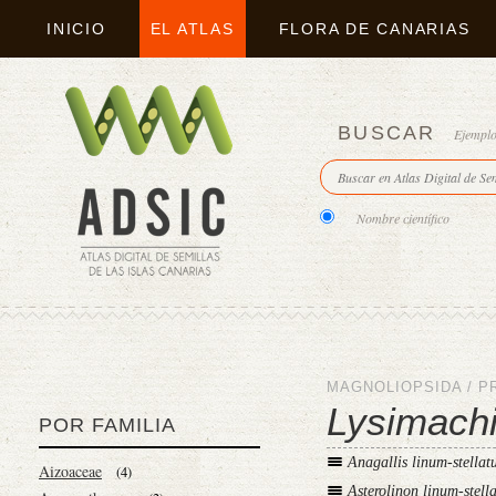
INICIO
EL ATLAS
FLORA DE CANARIAS
BUSCAR
Ejempl
Nombre científico
MAGNOLIOPSIDA
/
P
Lysimachi
POR FAMILIA
Anagallis linum-stella
Aizoaceae
(4)
Asterolinon linum-stell