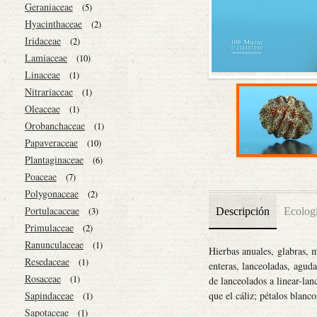
Geraniaceae
(5)
Hyacinthaceae
(2)
Iridaceae
(2)
Lamiaceae
(10)
Linaceae
(1)
Nitrariaceae
(1)
Oleaceae
(1)
Orobanchaceae
(1)
Papaveraceae
(10)
Plantaginaceae
(6)
Poaceae
(7)
Polygonaceae
(2)
Portulacaceae
Descripción
Ecolog
(3)
Primulaceae
(2)
Ranunculaceae
(1)
Hierbas anuales, glabras,
Resedaceae
(1)
enteras, lanceoladas, aguda
Rosaceae
(1)
de lanceolados a linear-la
que el cáliz; pétalos blanc
Sapindaceae
(1)
Sapotaceae
(1)