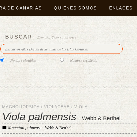
RA DE CANARIAS
QUIÉNES SOMOS
ENLACES
BUSCAR
Ejemplo:
Cicer canariense
Nombre científico
Nombre vernáculo
MAGNOLIOPSIDA
/
VIOLACEAE
/
VIOLA
Viola palmensis
Webb & Berthel.
Mnemion palmense
Webb & Berthel.