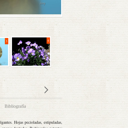
5
4
3
Bibliografía
lgantes. Hojas pecioladas, estipuladas,