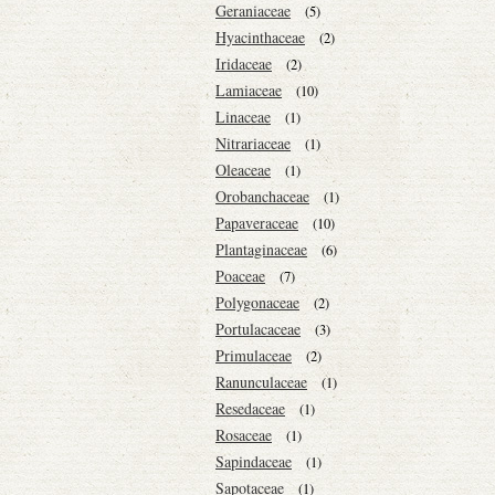
Geraniaceae
(5)
Hyacinthaceae
(2)
Iridaceae
(2)
Lamiaceae
(10)
Linaceae
(1)
Nitrariaceae
(1)
Oleaceae
(1)
Orobanchaceae
(1)
Papaveraceae
(10)
Plantaginaceae
(6)
Poaceae
(7)
Polygonaceae
(2)
Portulacaceae
(3)
Primulaceae
(2)
Ranunculaceae
(1)
Resedaceae
(1)
Rosaceae
(1)
Sapindaceae
(1)
Sapotaceae
(1)