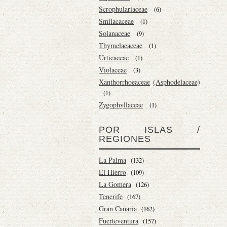
Scrophulariaceae
(6)
Smilacaceae
(1)
Solanaceae
(9)
Thymelaeaceae
(1)
Urticaceae
(1)
Violaceae
(3)
Xanthorrhoeaceae
(Asphodelaceae)
(1)
Zygophyllaceae
(1)
POR ISLAS /
REGIONES
La Palma
(132)
El Hierro
(109)
La Gomera
(126)
Tenerife
(167)
Gran Canaria
(162)
Fuerteventura
(157)