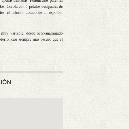
s, apenas dentadas. Pedúnculos patentes
udos. Corola con 5 pétalos desiguales de
ntes, el inferior dotado de un espolón.
r muy variable, desde ocre-anaranjado
notorio, casi siempre más oscuro que el
IÓN