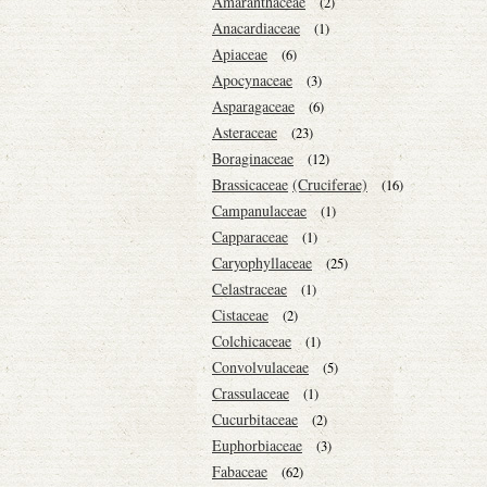
Amaranthaceae
(2)
Anacardiaceae
(1)
Apiaceae
(6)
Apocynaceae
(3)
Asparagaceae
(6)
Asteraceae
(23)
Boraginaceae
(12)
Brassicaceae
(Cruciferae)
(16)
Campanulaceae
(1)
Capparaceae
(1)
Caryophyllaceae
(25)
Celastraceae
(1)
Cistaceae
(2)
Colchicaceae
(1)
Convolvulaceae
(5)
Crassulaceae
(1)
Cucurbitaceae
(2)
Euphorbiaceae
(3)
Fabaceae
(62)