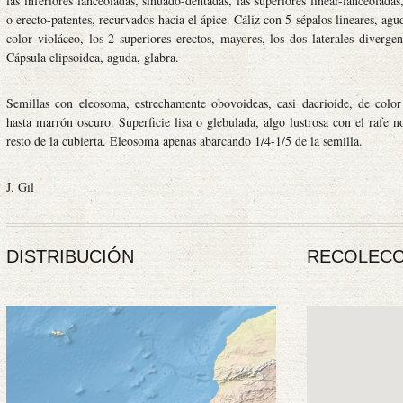
las inferiores lanceoladas, sinuado-dentadas, las superiores linear-lanceolada
o erecto-patentes, recurvados hacia el ápice. Cáliz con 5 sépalos lineares, ag
color violáceo, los 2 superiores erectos, mayores, los dos laterales diverge
Cápsula elipsoidea, aguda, glabra.
Semillas con eleosoma, estrechamente obovoideas, casi dacrioide, de colo
hasta marrón oscuro. Superficie lisa o glebulada, algo lustrosa con el rafe 
resto de la cubierta. Eleosoma apenas abarcando 1/4-1/5 de la semilla.
J. Gil
DISTRIBUCIÓN
RECOLECC