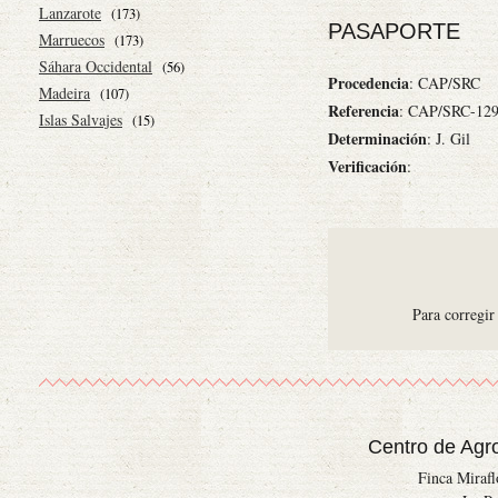
Lanzarote
(173)
PASAPORTE
Marruecos
(173)
Sáhara Occidental
(56)
Procedencia
: CAP/SRC
Madeira
(107)
Referencia
: CAP/SRC-12
Islas Salvajes
(15)
Determinación
: J. Gil
Verificación
:
Para corregir
Centro de Agr
Finca Miraf