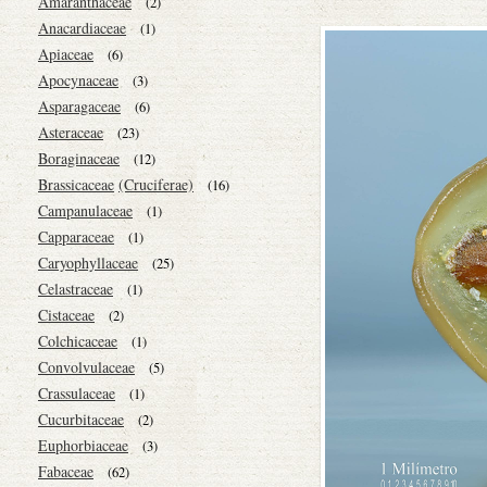
Amaranthaceae
(2)
Anacardiaceae
(1)
Apiaceae
(6)
Apocynaceae
(3)
Asparagaceae
(6)
Asteraceae
(23)
Boraginaceae
(12)
Brassicaceae
(Cruciferae)
(16)
Campanulaceae
(1)
Capparaceae
(1)
Caryophyllaceae
(25)
Celastraceae
(1)
Cistaceae
(2)
Colchicaceae
(1)
Convolvulaceae
(5)
Crassulaceae
(1)
Cucurbitaceae
(2)
Euphorbiaceae
(3)
Fabaceae
(62)