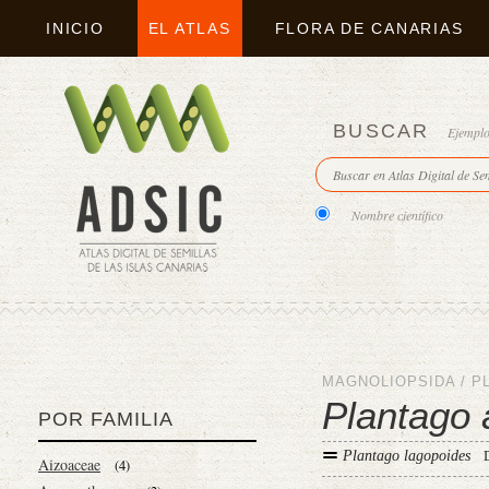
INICIO
EL ATLAS
FLORA DE CANARIAS
BUSCAR
Ejempl
Nombre científico
MAGNOLIOPSIDA
/
P
Plantago 
POR FAMILIA
Plantago lagopoides
Aizoaceae
(4)