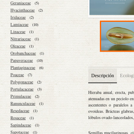
Geraniaceae
(5)
Hyacinthaceae
(2)
Iridaceae
(2)
Lamiaceae
(10)
Linaceae
(1)
Nitrariaceae
(1)
Oleaceae
(1)
Orobanchaceae
(1)
Papaveraceae
(10)
Plantaginaceae
(6)
Poaceae
(7)
Descripción
Ecolog
Polygonaceae
(2)
Portulacaceae
(3)
Hieraba anual, erecta, pub
Primulaceae
(2)
atenuadas en un peciolo en
Ranunculaceae
(1)
ascententes o paralelos a
Resedaceae
(1)
ovoideas. Brácteas glabras
lóbulos ovado-lanceolados,
Rosaceae
(1)
Sapindaceae
(1)
Sapotaceae
(1)
Semillas mucilaginosas, ci