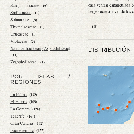
cara ventral canaliculada c
Scrophulariaceae
(6)
beige (ocre a nivel de los 
Smilacaceae
(1)
Solanaceae
(9)
J. Gil
Thymelaeaceae
(1)
Urticaceae
(1)
Violaceae
(3)
Xanthorrhoeaceae
(Asphodelaceae)
DISTRIBUCIÓN
(1)
Zygophyllaceae
(1)
POR ISLAS /
REGIONES
La Palma
(132)
El Hierro
(109)
La Gomera
(126)
Tenerife
(167)
Gran Canaria
(162)
Fuerteventura
(157)