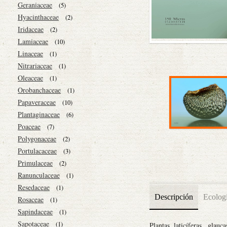
Geraniaceae
(5)
Hyacinthaceae
(2)
Iridaceae
(2)
Lamiaceae
(10)
Linaceae
(1)
Nitrariaceae
(1)
Oleaceae
(1)
Orobanchaceae
(1)
Papaveraceae
(10)
Plantaginaceae
(6)
Poaceae
(7)
Polygonaceae
(2)
Portulacaceae
(3)
Primulaceae
(2)
Ranunculaceae
(1)
Resedaceae
(1)
Descripción
Ecolog
Rosaceae
(1)
Sapindaceae
(1)
Sapotaceae
(1)
Plantas laticíferas, glau