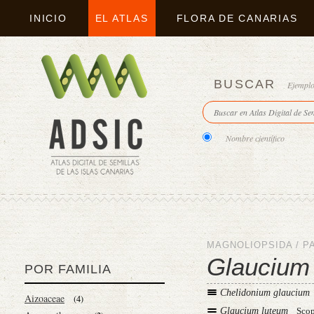
INICIO
EL ATLAS
FLORA DE CANARIAS
BUSCAR
Ejempl
Nombre científico
MAGNOLIOPSIDA
/
P
Glaucium
POR FAMILIA
Chelidonium glaucium
Aizoaceae
(4)
Glaucium luteum
Sco