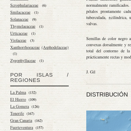
normalmente ramificados. H
Scrophulariaceae
(6)
pétalos prontamente cadu
Smilacaceae
(1)
tuberculada, ±cilíndrica,
Solanaceae
(9)
valvas.
Thymelaeaceae
(1)
Urticaceae
(1)
Semillas de color negro a
Violaceae
(3)
convexas dorsalmente y rec
Xanthorrhoeaceae
(Asphodelaceae)
total del contorno de la 
(1)
prácticamente rectas y mo
Zygophyllaceae
(1)
J. Gil
POR ISLAS /
REGIONES
La Palma
(132)
DISTRIBUCIÓN
El Hierro
(109)
La Gomera
(126)
Tenerife
(167)
Gran Canaria
(162)
Fuerteventura
(157)