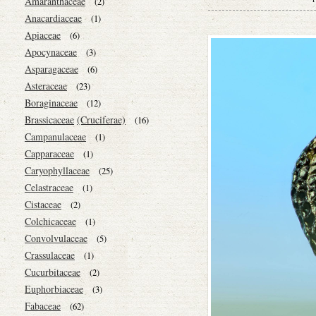
Amaranthaceae
(2)
Anacardiaceae
(1)
Apiaceae
(6)
Apocynaceae
(3)
Asparagaceae
(6)
Asteraceae
(23)
Boraginaceae
(12)
Brassicaceae
(Cruciferae)
(16)
Campanulaceae
(1)
Capparaceae
(1)
Caryophyllaceae
(25)
Celastraceae
(1)
Cistaceae
(2)
Colchicaceae
(1)
Convolvulaceae
(5)
Crassulaceae
(1)
Cucurbitaceae
(2)
Euphorbiaceae
(3)
Fabaceae
(62)