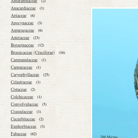
Amaranthaceae
(2)
Anacardiaceae
(1)
Apiaceae
(6)
Apocynaceae
(3)
Asparagaceae
(6)
Asteraceae
(23)
Boraginaceae
(12)
Brassicaceae
(Cruciferae)
(16)
Campanulaceae
(1)
Capparaceae
(1)
Caryophyllaceae
(25)
Celastraceae
(1)
Cistaceae
(2)
Colchicaceae
(1)
Convolvulaceae
(5)
Crassulaceae
(1)
Cucurbitaceae
(2)
Euphorbiaceae
(3)
Fabaceae
(62)