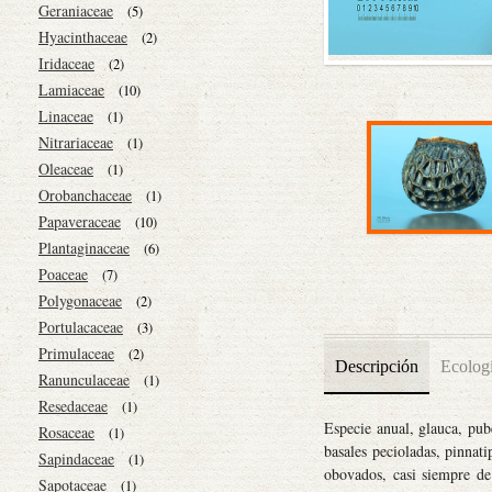
Geraniaceae
(5)
Hyacinthaceae
(2)
Iridaceae
(2)
Lamiaceae
(10)
Linaceae
(1)
Nitrariaceae
(1)
Oleaceae
(1)
Orobanchaceae
(1)
Papaveraceae
(10)
Plantaginaceae
(6)
Poaceae
(7)
Polygonaceae
(2)
Portulacaceae
(3)
Primulaceae
(2)
Descripción
Ecolog
Ranunculaceae
(1)
Resedaceae
(1)
Especie anual, glauca, pube
Rosaceae
(1)
basales pecioladas, pinnati
Sapindaceae
(1)
obovados, casi siempre de
Sapotaceae
(1)