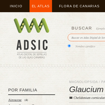
INICIO
EL ATLAS
FLORA DE CANARIAS
BUSCAR
Ejempl
Nombre científico
MAGNOLIOPSIDA
/
P
Glaucium 
POR FAMILIA
Chelidonium cornicula
Aizoaceae
(4)