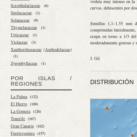
violeta muy intenso en la b
Scrophulariaceae
(6)
curvas, dehiscentes por dos
Smilacaceae
(1)
Solanaceae
(9)
Semillas 1,1–1,55 mm de
Thymelaeaceae
(1)
comprimidas lateralmente, 
Urticaceae
(1)
ocupa en torno a 1/3 del 
Violaceae
(3)
moderadamente gruesas y 
Xanthorrhoeaceae
(Asphodelaceae)
(1)
J. Gil
Zygophyllaceae
(1)
POR ISLAS /
DISTRIBUCIÓN
REGIONES
La Palma
(132)
El Hierro
(109)
La Gomera
(126)
Tenerife
(167)
Gran Canaria
(162)
Fuerteventura
(157)