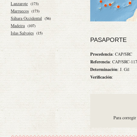
Lanzarote
(173)
Marruecos
(173)
Sáhara Occidental
(56)
Madeira
(107)
Islas Salvajes
(15)
PASAPORTE
Procedencia
: CAP/SRC
Referencia
: CAP/SRC-11
Determinación
: J. Gil
Verificación
:
Para corregir