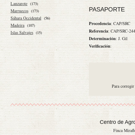
Lanzarote
(173)
PASAPORTE
Marruecos
(173)
Sáhara Occidental
(56)
Procedencia
: CAP/SRC
Madeira
(107)
Referencia
: CAP/SRC-24
Islas Salvajes
(15)
Determinación
: J. Gil
Verificación
:
Para corregir
Centro de Agr
Finca Miraf