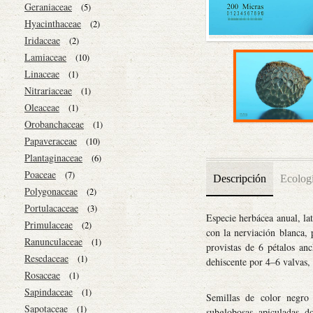
Geraniaceae
(5)
Hyacinthaceae
(2)
Iridaceae
(2)
Lamiaceae
(10)
Linaceae
(1)
Nitrariaceae
(1)
Oleaceae
(1)
Orobanchaceae
(1)
Papaveraceae
(10)
Plantaginaceae
(6)
Poaceae
(7)
Descripción
Ecolog
Polygonaceae
(2)
Portulacaceae
(3)
Especie herbácea anual, lat
Primulaceae
(2)
con la nerviación blanca, p
Ranunculaceae
(1)
provistas de 6 pétalos an
Resedaceae
(1)
dehiscente por 4–6 valvas,
Rosaceae
(1)
Sapindaceae
(1)
Semillas de color negro 
Sapotaceae
(1)
subglobosas, apiculadas, d