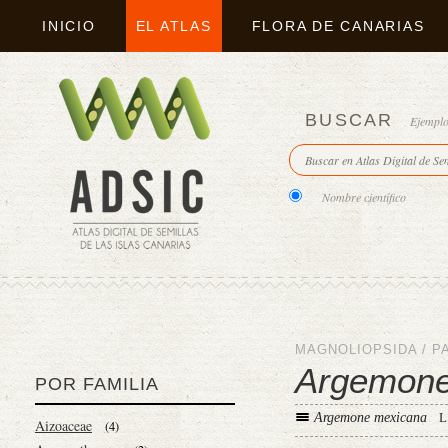
INICIO
EL ATLAS
FLORA DE CANARIAS
BUSCAR
Ejempl
Nombre científico
MAGNOLIOPSIDA
/
P
Argemone
POR FAMILIA
Argemone mexicana
L
Aizoaceae
(4)