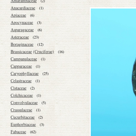
Amaranthaceae
(2)
Anacardiaceae
(1)
Apiaceae
(6)
Apocynaceae
(3)
Asparagaceae
(6)
Asteraceae
(23)
Boraginaceae
(12)
Brassicaceae
(Cruciferae)
(16)
Campanulaceae
(1)
Capparaceae
(1)
Caryophyllaceae
(25)
Celastraceae
(1)
Cistaceae
(2)
Colchicaceae
(1)
Convolvulaceae
(5)
Crassulaceae
(1)
Cucurbitaceae
(2)
Euphorbiaceae
(3)
Fabaceae
(62)