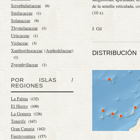
Scrophulariaceae
(6)
de la semilla reticulada, 
(10 x).
Smilacaceae
(1)
Solanaceae
(9)
Thymelaeaceae
(1)
J. Gil
Urticaceae
(1)
Violaceae
(3)
Xanthorrhoeaceae
(Asphodelaceae)
DISTRIBUCIÓN
(1)
Zygophyllaceae
(1)
POR ISLAS /
REGIONES
La Palma
(132)
El Hierro
(109)
La Gomera
(126)
Tenerife
(167)
Gran Canaria
(162)
Fuerteventura
(157)