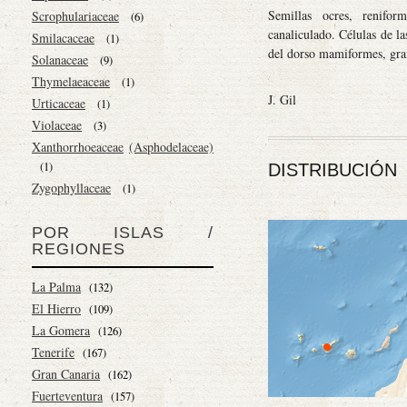
Semillas ocres, renifor
Scrophulariaceae
(6)
canaliculado. Células de l
Smilacaceae
(1)
del dorso mamiformes, gra
Solanaceae
(9)
Thymelaeaceae
(1)
J. Gil
Urticaceae
(1)
Violaceae
(3)
Xanthorrhoeaceae
(Asphodelaceae)
(1)
DISTRIBUCIÓN
Zygophyllaceae
(1)
POR ISLAS /
REGIONES
La Palma
(132)
El Hierro
(109)
La Gomera
(126)
Tenerife
(167)
Gran Canaria
(162)
Fuerteventura
(157)