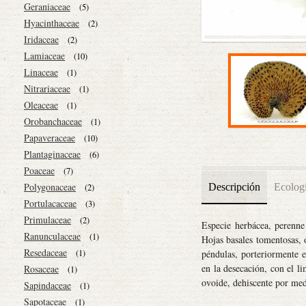
Geraniaceae
(5)
Hyacinthaceae
(2)
Iridaceae
(2)
Lamiaceae
(10)
Linaceae
(1)
Nitrariaceae
(1)
Oleaceae
(1)
Orobanchaceae
(1)
Papaveraceae
(10)
Plantaginaceae
(6)
Poaceae
(7)
Polygonaceae
Descripción
Ecolog
(2)
Portulacaceae
(3)
Primulaceae
(2)
Especie herbácea, perenne 
Ranunculaceae
(1)
Hojas basales tomentosas, 
Resedaceae
(1)
péndulas, porteriormente er
en la desecación, con el l
Rosaceae
(1)
ovoide, dehiscente por med
Sapindaceae
(1)
Sapotaceae
(1)