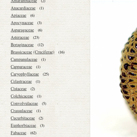
Amaranthaceae
(2)
Anacardiaceae
(1)
Apiaceae
(6)
Apocynaceae
(3)
Asparagaceae
(6)
Asteraceae
(23)
Boraginaceae
(12)
Brassicaceae
(Cruciferae)
(16)
Campanulaceae
(1)
Capparaceae
(1)
Caryophyllaceae
(25)
Celastraceae
(1)
Cistaceae
(2)
Colchicaceae
(1)
Convolvulaceae
(5)
Crassulaceae
(1)
Cucurbitaceae
(2)
Euphorbiaceae
(3)
Fabaceae
(62)