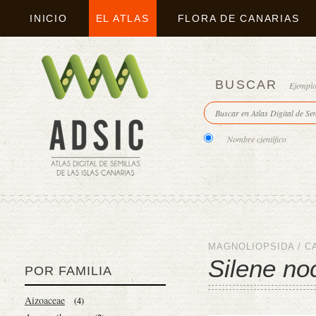
INICIO
EL ATLAS
FLORA DE CANARIAS
BUSCAR
Ejempl
Nombre científico
MAGNOLIOPSIDA
/
C
Silene no
POR FAMILIA
Aizoaceae
(4)