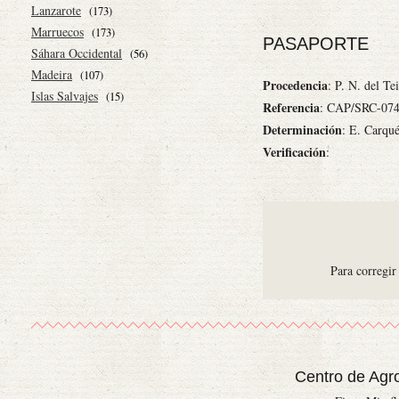
Lanzarote
(173)
Marruecos
(173)
PASAPORTE
Sáhara Occidental
(56)
Madeira
(107)
Procedencia
: P. N. del Te
Islas Salvajes
(15)
Referencia
: CAP/SRC-07
Determinación
: E. Carqu
Verificación
:
Para corregir
Centro de Agr