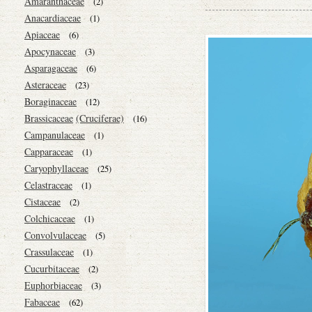
Amaranthaceae
(2)
Anacardiaceae
(1)
Apiaceae
(6)
Apocynaceae
(3)
Asparagaceae
(6)
Asteraceae
(23)
Boraginaceae
(12)
Brassicaceae
(Cruciferae)
(16)
Campanulaceae
(1)
Capparaceae
(1)
Caryophyllaceae
(25)
Celastraceae
(1)
Cistaceae
(2)
Colchicaceae
(1)
Convolvulaceae
(5)
Crassulaceae
(1)
Cucurbitaceae
(2)
Euphorbiaceae
(3)
Fabaceae
(62)