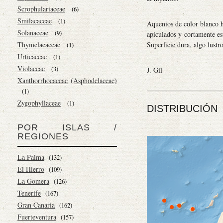
Scrophulariaceae
(6)
Smilacaceae
(1)
Aquenios de color blanco h
Solanaceae
(9)
apiculados y cortamente es
Thymelaeaceae
Superficie dura, algo lustr
(1)
Urticaceae
(1)
Violaceae
(3)
J. Gil
Xanthorrhoeaceae
(Asphodelaceae)
(1)
Zygophyllaceae
(1)
DISTRIBUCIÓN
POR ISLAS /
REGIONES
La Palma
(132)
El Hierro
(109)
La Gomera
(126)
Tenerife
(167)
Gran Canaria
(162)
Fuerteventura
(157)