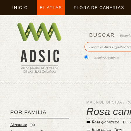
INICIO
EL ATLAS
FLORA DE CANARIAS
BUSCAR
Ejempl
Nombre científico
MAGNOLIOPSIDA
/
R
Rosa can
POR FAMILIA
Rosa glaberrima
Dumo
Aizoaceae
(4)
Rosa nitens
Desv.