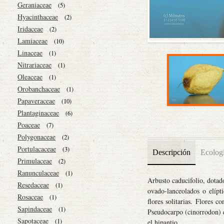
Geraniaceae
(5)
Hyacinthaceae
(2)
Iridaceae
(2)
Lamiaceae
(10)
Linaceae
(1)
Nitrariaceae
(1)
Oleaceae
(1)
Orobanchaceae
(1)
Papaveraceae
(10)
Plantaginaceae
(6)
Poaceae
(7)
Polygonaceae
(2)
Portulacaceae
(3)
Descripción
Ecolog
Primulaceae
(2)
Ranunculaceae
(1)
Arbusto caducifolio, dotad
Resedaceae
(1)
ovado-lanceolados o elípt
Rosaceae
(1)
flores solitarias. Flores 
Sapindaceae
(1)
Pseudocarpo (cinorrodon) d
Sapotaceae
(1)
el hipantio.