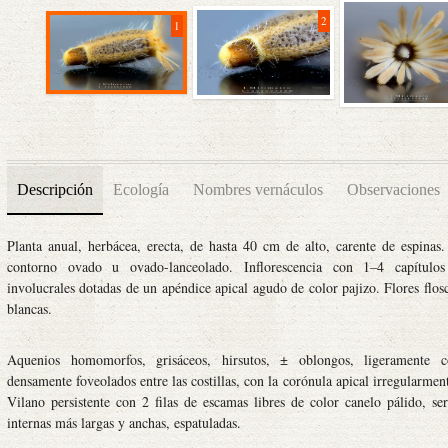
2
1
Descripción
Ecología
Nombres vernáculos
Observaciones
Planta anual, herbácea, erecta, de hasta 40 cm de alto, carente de espinas
contorno ovado u ovado-lanceolado. Inflorescencia con 1–4 capítulos
involucrales dotadas de un apéndice apical agudo de color pajizo. Flores flosc
blancas.
Aquenios homomorfos, grisáceos, hirsutos, ± oblongos, ligeramente co
densamente foveolados entre las costillas, con la corónula apical irregularme
Vilano persistente con 2 filas de escamas libres de color canelo pálido, ser
internas más largas y anchas, espatuladas.