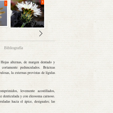
4
5
3
Bibliografía
. Hojas alternas, de margen dentado y
 cortamente pedunculados. Brácteas
ulosas, la externas provistas de lígulas
mprimidos, levemente acostillados,
nte denticulada y con eleosoma carnoso.
ruladas hacia el ápice, desiguales; las