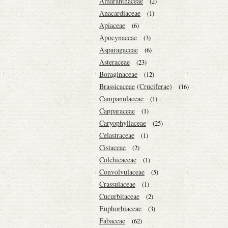
Amaranthaceae
(2)
Anacardiaceae
(1)
Apiaceae
(6)
Apocynaceae
(3)
Asparagaceae
(6)
Asteraceae
(23)
Boraginaceae
(12)
Brassicaceae
(Cruciferae)
(16)
Campanulaceae
(1)
Capparaceae
(1)
Caryophyllaceae
(25)
Celastraceae
(1)
Cistaceae
(2)
Colchicaceae
(1)
Convolvulaceae
(5)
Crassulaceae
(1)
Cucurbitaceae
(2)
Euphorbiaceae
(3)
Fabaceae
(62)