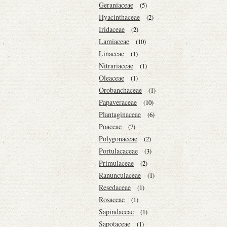
Geraniaceae
(5)
Hyacinthaceae
(2)
Iridaceae
(2)
Lamiaceae
(10)
Linaceae
(1)
Nitrariaceae
(1)
Oleaceae
(1)
Orobanchaceae
(1)
Papaveraceae
(10)
Plantaginaceae
(6)
Poaceae
(7)
Polygonaceae
(2)
Portulacaceae
(3)
Primulaceae
(2)
Ranunculaceae
(1)
Resedaceae
(1)
Rosaceae
(1)
Sapindaceae
(1)
Sapotaceae
(1)