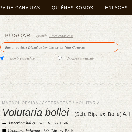
RA DE CANARIAS
QUIÉNES SOMOS
ENLACES
BUSCAR
Ejemplo:
Cicer canariense
Nombre científico
Nombre vernáculo
MAGNOLIOPSIDA
/
ASTERACEAE
/
VOLUTARIA
Volutaria bollei
(Sch. Bip.
ex
Bolle) A.
Amberboa bollei
Sch. Bip.
ex
Bolle
Centaurea bolleana
Sch. Bip.
ex
Bolle