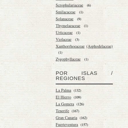
Scrophulariaceae
(6)
Smilacaceae
(1)
Solanaceae
(9)
Thymelaeaceae
(1)
Urticaceae
(1)
Violaceae
(3)
Xanthorrhoeaceae
(Asphodelaceae)
(1)
Zygophyllaceae
(1)
POR ISLAS /
REGIONES
La Palma
(132)
El Hierro
(109)
La Gomera
(126)
Tenerife
(167)
Gran Canaria
(162)
Fuerteventura
(157)