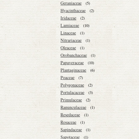
Geraniaceae
(5)
Hyacinthaceae
(2)
Iridaceae
(2)
Lamiaceae
(10)
Linaceae
(1)
Nitrariaceae
(1)
Oleaceae
(1)
Orobanchaceae
(1)
Papaveraceae
(10)
Plantaginaceae
(6)
Poaceae
(7)
Polygonaceae
(2)
Portulacaceae
(3)
Primulaceae
(2)
Ranunculaceae
(1)
Resedaceae
(1)
Rosaceae
(1)
Sapindaceae
(1)
Sapotaceae
(1)