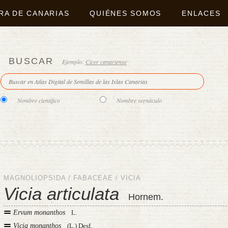
RA DE CANARIAS
QUIÉNES SOMOS
ENLACES
BUSCAR
Ejemplo:
Cicer canariense
Nombre científico
Nombre vernáculo
MAGNOLIOPSIDA
/
FABACEAE
/
VICIA
Vicia articulata
Hornem.
Ervum monanthos
L.
Vicia monanthos
(L.) Desf.