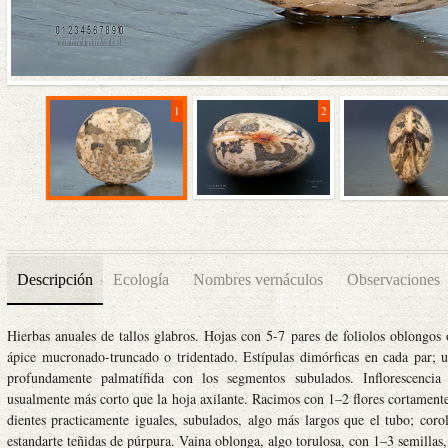
1
2
Descripción
Ecología
Nombres vernáculos
Observaciones
Hierbas anuales de tallos glabros. Hojas con 5-7 pares de foliolos oblongos 
ápice mucronado-truncado o tridentado. Estípulas dimórficas en cada par; un
profundamente palmatífida con los segmentos subulados. Inflorescencia 
usualmente más corto que la hoja axilante. Racimos con 1–2 flores cortamente 
dientes practicamente iguales, subulados, algo más largos que el tubo; coro
estandarte teñidas de púrpura. Vaina oblonga, algo torulosa, con 1–3 semillas,