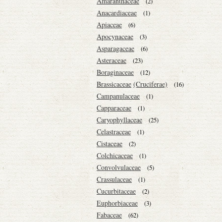
Amaranthaceae
(2)
Anacardiaceae
(1)
Apiaceae
(6)
Apocynaceae
(3)
Asparagaceae
(6)
Asteraceae
(23)
Boraginaceae
(12)
Brassicaceae
(Cruciferae)
(16)
Campanulaceae
(1)
Capparaceae
(1)
Caryophyllaceae
(25)
Celastraceae
(1)
Cistaceae
(2)
Colchicaceae
(1)
Convolvulaceae
(5)
Crassulaceae
(1)
Cucurbitaceae
(2)
Euphorbiaceae
(3)
Fabaceae
(62)