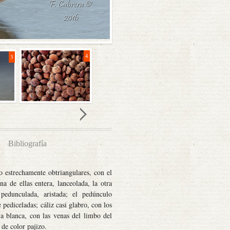
4
5
3
Bibliografía
o estrechamente obtriangulares, con el
a de ellas entera, lanceolada, la otra
pedunculada, aristada; el pedúnculo
pediceladas; cáliz casi glabro, con los
la blanca, con las venas del limbo del
 de color pajizo.