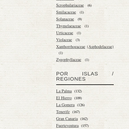
Scrophulariaceae
(6)
Smilacaceae
(1)
Solanaceae
(9)
Thymelaeaceae
(1)
Urticaceae
(1)
Violaceae
(3)
Xanthorrhoeaceae
(Asphodelaceae)
(1)
Zygophyllaceae
(1)
POR ISLAS /
REGIONES
La Palma
(132)
El Hierro
(109)
La Gomera
(126)
Tenerife
(167)
Gran Canaria
(162)
Fuerteventura
(157)