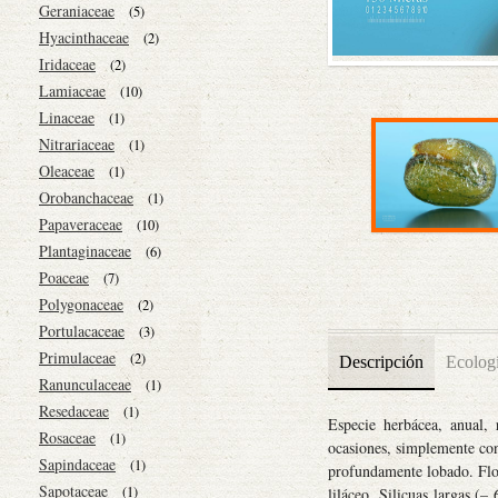
Geraniaceae
(5)
Hyacinthaceae
(2)
Iridaceae
(2)
Lamiaceae
(10)
Linaceae
(1)
Nitrariaceae
(1)
Oleaceae
(1)
Orobanchaceae
(1)
Papaveraceae
(10)
Plantaginaceae
(6)
Poaceae
(7)
Polygonaceae
(2)
Portulacaceae
(3)
Primulaceae
(2)
Descripción
Ecolog
Ranunculaceae
(1)
Resedaceae
(1)
Especie herbácea, anual, 
Rosaceae
(1)
ocasiones, simplemente con
Sapindaceae
(1)
profundamente lobado. Flor
Sapotaceae
(1)
liláceo. Silicuas largas (