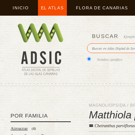
INICIO
EL ATLAS
FLORA DE CANARIAS
BUSCAR
Ejempl
Nombre científico
MAGNOLIOPSIDA
/
B
Matthiola 
POR FAMILIA
Cheiranthus parviflorus
Aizoaceae
(4)