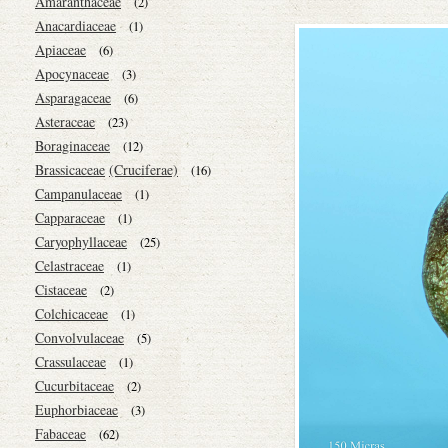
Amaranthaceae
(2)
Anacardiaceae
(1)
Apiaceae
(6)
Apocynaceae
(3)
Asparagaceae
(6)
Asteraceae
(23)
Boraginaceae
(12)
Brassicaceae
(Cruciferae)
(16)
Campanulaceae
(1)
Capparaceae
(1)
Caryophyllaceae
(25)
Celastraceae
(1)
Cistaceae
(2)
Colchicaceae
(1)
Convolvulaceae
(5)
Crassulaceae
(1)
Cucurbitaceae
(2)
Euphorbiaceae
(3)
Fabaceae
(62)