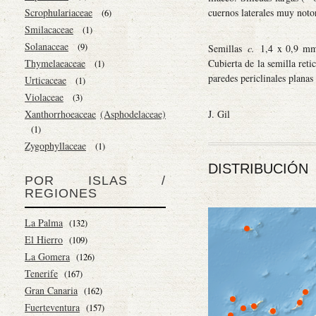
cuernos laterales muy noto
Scrophulariaceae
(6)
Smilacaceae
(1)
Solanaceae
(9)
Semillas
c.
1,4 x 0,9 mm,
Cubierta de la semilla reti
Thymelaeaceae
(1)
paredes periclinales plana
Urticaceae
(1)
Violaceae
(3)
J. Gil
Xanthorrhoeaceae
(Asphodelaceae)
(1)
Zygophyllaceae
(1)
DISTRIBUCIÓN
POR ISLAS /
REGIONES
La Palma
(132)
El Hierro
(109)
La Gomera
(126)
Tenerife
(167)
Gran Canaria
(162)
Fuerteventura
(157)