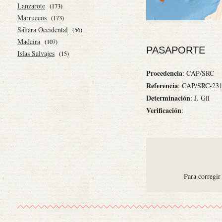
Lanzarote
(173)
Marruecos
(173)
Sáhara Occidental
(56)
Madeira
(107)
PASAPORTE
Islas Salvajes
(15)
Procedencia
: CAP/SRC
Referencia
: CAP/SRC-23
Determinación
: J. Gil
Verificación
:
Para corregir