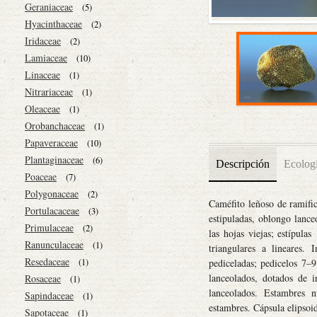
Geraniaceae
(5)
Hyacinthaceae
(2)
Iridaceae
(2)
Lamiaceae
(10)
Linaceae
(1)
Nitrariaceae
(1)
Oleaceae
(1)
Orobanchaceae
(1)
Papaveraceae
(10)
Plantaginaceae
(6)
Descripción
Ecolog
Poaceae
(7)
Polygonaceae
(2)
Caméfito leñoso de ramifi
Portulacaceae
(3)
estipuladas, oblongo lance
Primulaceae
(2)
las hojas viejas; estípula
Ranunculaceae
(1)
triangulares a lineares. 
Resedaceae
pediceladas; pedicelos 7–9
(1)
lanceolados, dotados de 
Rosaceae
(1)
lanceolados. Estambres n
Sapindaceae
(1)
estambres. Cápsula elipsoid
Sapotaceae
(1)