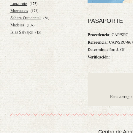
Lanzarote
(173)
Marruecos
(173)
Sáhara Occidental
(56)
PASAPORTE
Madeira
(107)
Islas Salvajes
(15)
Procedencia
: CAP/SRC
Referencia
: CAP/SRC-86
Determinación
: J. Gil
Verificación
:
Para corregir
Centro de Agr