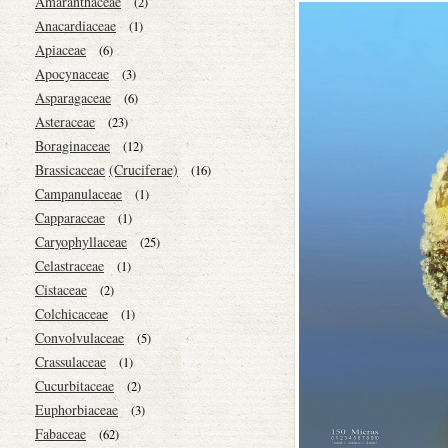
Amaranthaceae
(2)
Anacardiaceae
(1)
Apiaceae
(6)
Apocynaceae
(3)
Asparagaceae
(6)
Asteraceae
(23)
Boraginaceae
(12)
Brassicaceae
(Cruciferae)
(16)
Campanulaceae
(1)
Capparaceae
(1)
Caryophyllaceae
(25)
Celastraceae
(1)
Cistaceae
(2)
Colchicaceae
(1)
Convolvulaceae
(5)
Crassulaceae
(1)
Cucurbitaceae
(2)
Euphorbiaceae
(3)
Fabaceae
(62)