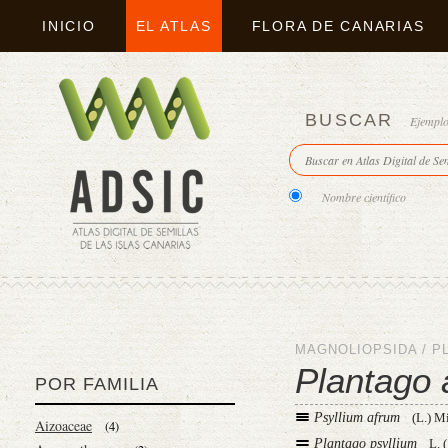
INICIO
EL ATLAS
FLORA DE CANARIAS
BUSCAR
Ejempl
Nombre científico
MAGNOLIOPSIDA
/
P
Plantago 
POR FAMILIA
Psyllium afrum
(L.) M
Aizoaceae
(4)
Plantago psyllium
L. 