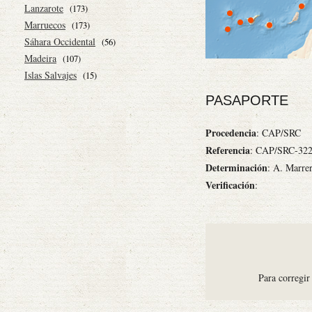
Lanzarote
(173)
Marruecos
(173)
Sáhara Occidental
(56)
Madeira
(107)
Islas Salvajes
(15)
PASAPORTE
Procedencia
: CAP/SRC
Referencia
: CAP/SRC-32
Determinación
: A. Marre
Verificación
:
Para corregir