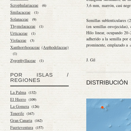
Scrophulariaceae
3,6 mm, marrón, casi negra
(6)
Smilacaceae
(1)
Solanaceae
(9)
Semillas sublenticulares (2
Thymelaeaceae
(en semillas envejecidas)
(1)
Hilo linear, ocupando 20–2
Urticaceae
(1)
adherido a la semilla por 
Violaceae
(3)
prominente, emplazado a
Xanthorrhoeaceae
(Asphodelaceae)
(1)
J. Gil
Zygophyllaceae
(1)
POR ISLAS /
REGIONES
DISTRIBUCIÓN
La Palma
(132)
El Hierro
(109)
La Gomera
(126)
Tenerife
(167)
Gran Canaria
(162)
Fuerteventura
(157)