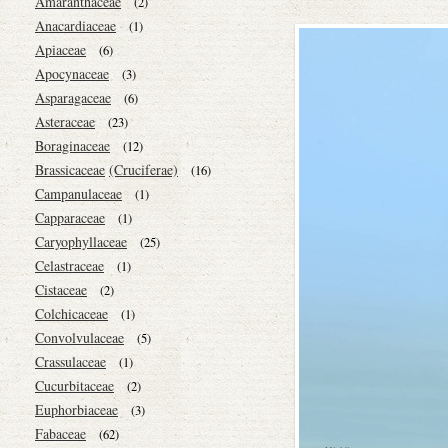
Amaranthaceae
(2)
Anacardiaceae
(1)
Apiaceae
(6)
Apocynaceae
(3)
Asparagaceae
(6)
Asteraceae
(23)
Boraginaceae
(12)
Brassicaceae
(Cruciferae)
(16)
Campanulaceae
(1)
Capparaceae
(1)
Caryophyllaceae
(25)
Celastraceae
(1)
Cistaceae
(2)
Colchicaceae
(1)
Convolvulaceae
(5)
Crassulaceae
(1)
Cucurbitaceae
(2)
Euphorbiaceae
(3)
Fabaceae
(62)