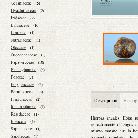
Geraniaceae
(5)
Hyacinthaceae
(2)
Iridaceae
(2)
Lamiaceae
(10)
Linaceae
(1)
Nitrariaceae
(1)
Oleaceae
(1)
Orobanchaceae
(1)
Papaveraceae
(10)
Plantaginaceae
(6)
Poaceae
(7)
Polygonaceae
(2)
Portulacaceae
(3)
Primulaceae
(2)
Descripción
Ecolog
Ranunculaceae
(1)
Resedaceae
(1)
Hierbas anuales. Hojas pa
Rosaceae
(1)
estrechamente oblongos u 
Sapindaceae
(1)
mismo tamaño que la hoja
Sapotaceae
(1)
triangular-subulados, de 