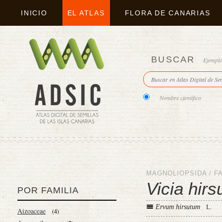
INICIO
EL ATLAS
FLORA DE CANARIAS
BUSCAR
Ejempl
Nombre científico
MAGNOLIOPSIDA
/
F
Vicia hirs
POR FAMILIA
Ervum hirsutum
L.
Aizoaceae
(4)