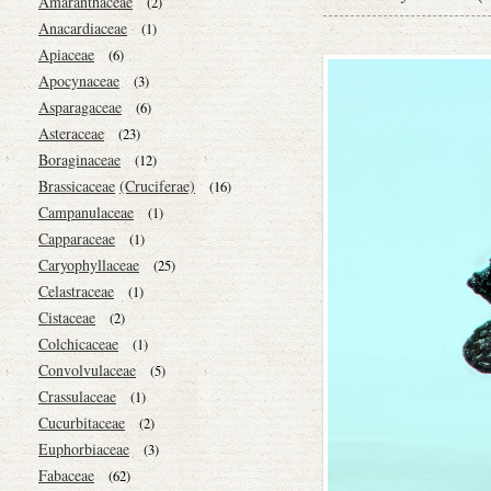
Amaranthaceae
(2)
Anacardiaceae
(1)
Apiaceae
(6)
Apocynaceae
(3)
Asparagaceae
(6)
Asteraceae
(23)
Boraginaceae
(12)
Brassicaceae
(Cruciferae)
(16)
Campanulaceae
(1)
Capparaceae
(1)
Caryophyllaceae
(25)
Celastraceae
(1)
Cistaceae
(2)
Colchicaceae
(1)
Convolvulaceae
(5)
Crassulaceae
(1)
Cucurbitaceae
(2)
Euphorbiaceae
(3)
Fabaceae
(62)