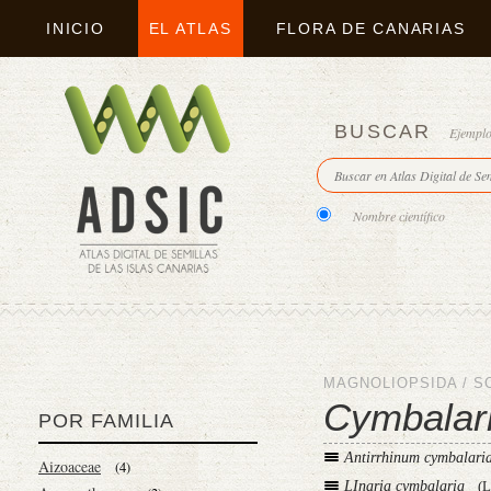
INICIO
EL ATLAS
FLORA DE CANARIAS
BUSCAR
Ejempl
Nombre científico
MAGNOLIOPSIDA
/
S
Cymbalari
POR FAMILIA
Antirrhinum cymbalari
Aizoaceae
(4)
LInaria cymbalaria
(L