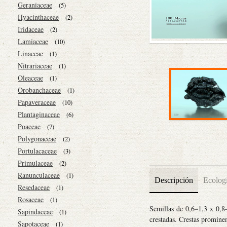
Geraniaceae
(5)
Hyacinthaceae
(2)
Iridaceae
(2)
Lamiaceae
(10)
Linaceae
(1)
Nitrariaceae
(1)
Oleaceae
(1)
Orobanchaceae
(1)
Papaveraceae
(10)
Plantaginaceae
(6)
Poaceae
(7)
Polygonaceae
(2)
Portulacaceae
(3)
Primulaceae
(2)
Ranunculaceae
(1)
Descripción
Ecolog
Resedaceae
(1)
Rosaceae
(1)
Semillas de 0,6–1,3 x 0,8
Sapindaceae
(1)
crestadas. Crestas promine
Sapotaceae
(1)