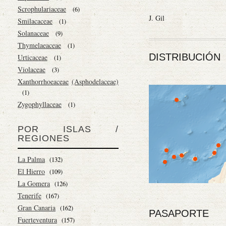
Scrophulariaceae
(6)
J. Gil
Smilacaceae
(1)
Solanaceae
(9)
Thymelaeaceae
(1)
DISTRIBUCIÓN
Urticaceae
(1)
Violaceae
(3)
Xanthorrhoeaceae
(Asphodelaceae)
(1)
Zygophyllaceae
(1)
POR ISLAS /
REGIONES
La Palma
(132)
El Hierro
(109)
La Gomera
(126)
Tenerife
(167)
Gran Canaria
(162)
PASAPORTE
Fuerteventura
(157)