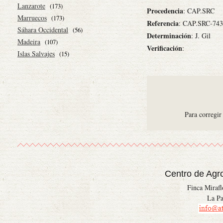
Lanzarote
(173)
Procedencia
: CAP.SRC
Marruecos
(173)
Referencia
: CAP.SRC-743
Sáhara Occidental
(56)
Determinación
: J. Gil
Madeira
(107)
Verificación
:
Islas Salvajes
(15)
Para corregir
Centro de Agr
Finca Miraf
La Pa