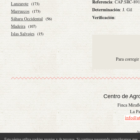
Referencia
: CAP.SRC-891
Lanzarote
(173)
Determinación
: J. Gil
Marruecos
(173)
Verificación
:
Sáhara Occidental
(56)
Madeira
(107)
Islas Salvajes
(15)
Para corregir
Centro de Agr
Finca Miraf
La Pa
Av
Esta página utiliza cookies propias y de terceros. Si continua navegando consideramos que