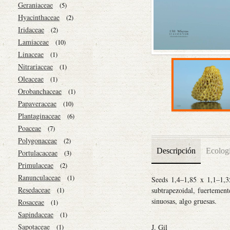
Geraniaceae
(5)
Hyacinthaceae
(2)
Iridaceae
(2)
Lamiaceae
(10)
Linaceae
(1)
Nitrariaceae
(1)
Oleaceae
(1)
Orobanchaceae
(1)
Papaveraceae
(10)
Plantaginaceae
(6)
Poaceae
(7)
Polygonaceae
(2)
Descripción
Ecolog
Portulacaceae
(3)
Primulaceae
(2)
Ranunculaceae
(1)
Seeds 1,4–1,85 x 1,1–1,3
Resedaceae
subtrapezoidal, fuertement
(1)
sinuosas, algo gruesas.
Rosaceae
(1)
Sapindaceae
(1)
Sapotaceae
J. Gil
(1)