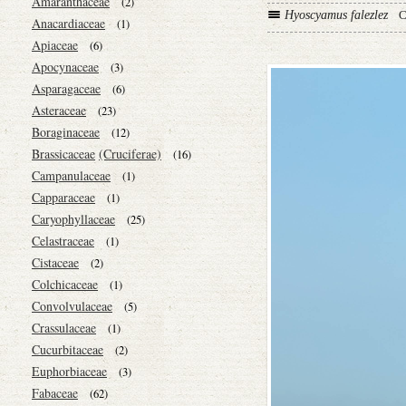
Amaranthaceae
(2)
Hyoscyamus falezlez
C
Anacardiaceae
(1)
Apiaceae
(6)
Apocynaceae
(3)
Asparagaceae
(6)
Asteraceae
(23)
Boraginaceae
(12)
Brassicaceae
(Cruciferae)
(16)
Campanulaceae
(1)
Capparaceae
(1)
Caryophyllaceae
(25)
Celastraceae
(1)
Cistaceae
(2)
Colchicaceae
(1)
Convolvulaceae
(5)
Crassulaceae
(1)
Cucurbitaceae
(2)
Euphorbiaceae
(3)
Fabaceae
(62)