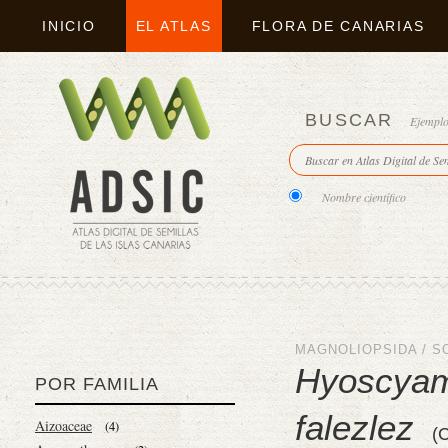
INICIO
EL ATLAS
FLORA DE CANARIAS
BUSCAR
Ejempl
Nombre científico
MAGNOLIOPSIDA
/
S
Hyosc
POR FAMILIA
falezlez
Aizoaceae
(4)
(