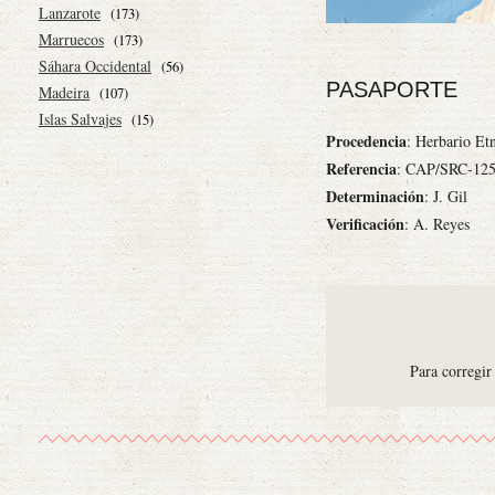
Lanzarote
(173)
Marruecos
(173)
Sáhara Occidental
(56)
PASAPORTE
Madeira
(107)
Islas Salvajes
(15)
Procedencia
: Herbario E
Referencia
: CAP/SRC-12
Determinación
: J. Gil
Verificación
: A. Reyes
Para corregir