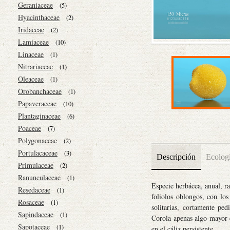
Geraniaceae
(5)
Hyacinthaceae
(2)
Iridaceae
(2)
Lamiaceae
(10)
Linaceae
(1)
Nitrariaceae
(1)
Oleaceae
(1)
Orobanchaceae
(1)
Papaveraceae
(10)
Plantaginaceae
(6)
Poaceae
(7)
Polygonaceae
(2)
Portulacaceae
(3)
Descripción
Ecolog
Primulaceae
(2)
Ranunculaceae
(1)
Especie herbácea, anual, ra
Resedaceae
(1)
foliolos oblongos, con los
Rosaceae
(1)
solitarias, cortamente ped
Sapindaceae
(1)
Corola apenas algo mayor q
Sapotaceae
(1)
en el cáliz persistente.