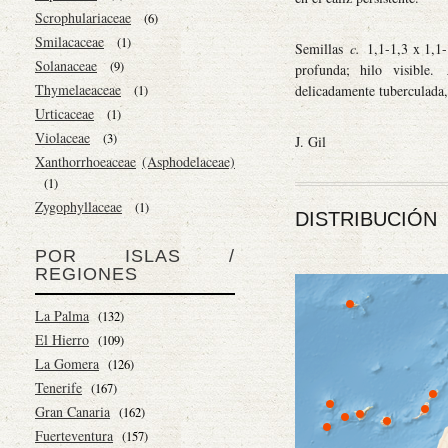
Scrophulariaceae
(6)
Smilacaceae
(1)
Semillas
c.
1,1-1,3 x 1,1-
Solanaceae
(9)
profunda; hilo visible.
Thymelaeaceae
delicadamente tuberculada,
(1)
Urticaceae
(1)
Violaceae
(3)
J. Gil
Xanthorrhoeaceae
(Asphodelaceae)
(1)
Zygophyllaceae
(1)
DISTRIBUCIÓN
POR ISLAS /
REGIONES
La Palma
(132)
El Hierro
(109)
La Gomera
(126)
Tenerife
(167)
Gran Canaria
(162)
Fuerteventura
(157)