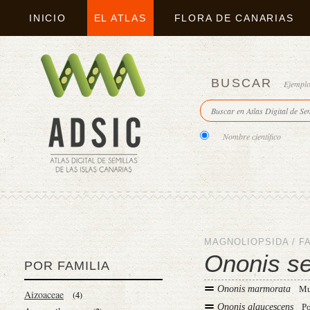
INICIO
EL ATLAS
FLORA DE CANARIAS
BUSCAR
Ejempl
Nombre científico
MAGNOLIOPSIDA
/
F
Ononis se
POR FAMILIA
Ononis marmorata
Mu
Aizoaceae
(4)
Ononis glaucescens
P