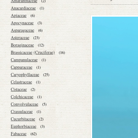
Amaranthaceae
(2)
Anacardiaceae
(1)
Apiaceae
(6)
Apocynaceae
(3)
Asparagaceae
(6)
Asteraceae
(23)
Boraginaceae
(12)
Brassicaceae
(Cruciferae)
(16)
Campanulaceae
(1)
Capparaceae
(1)
Caryophyllaceae
(25)
Celastraceae
(1)
Cistaceae
(2)
Colchicaceae
(1)
Convolvulaceae
(5)
Crassulaceae
(1)
Cucurbitaceae
(2)
Euphorbiaceae
(3)
Fabaceae
(62)