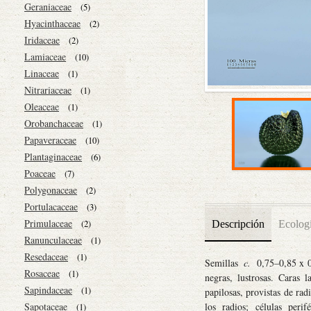
Geraniaceae
(5)
Hyacinthaceae
(2)
Iridaceae
(2)
Lamiaceae
(10)
Linaceae
(1)
Nitrariaceae
(1)
Oleaceae
(1)
Orobanchaceae
(1)
Papaveraceae
(10)
Plantaginaceae
(6)
Poaceae
(7)
Polygonaceae
(2)
Portulacaceae
(3)
Primulaceae
(2)
Descripción
Ecolog
Ranunculaceae
(1)
Resedaceae
(1)
Semillas
c.
0,75–0,85 x 0
Rosaceae
(1)
negras, lustrosas. Caras l
Sapindaceae
(1)
papilosas, provistas de rad
Sapotaceae
los radios; células peri
(1)