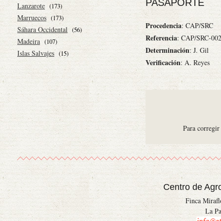
PASAPORTE
Lanzarote
(173)
Marruecos
(173)
Procedencia
: CAP/SRC
Sáhara Occidental
(56)
Referencia
: CAP/SRC-00
Madeira
(107)
Determinación
: J. Gil
Islas Salvajes
(15)
Verificación
: A. Reyes
Para corregir
Centro de Agr
Finca Miraf
La Pa