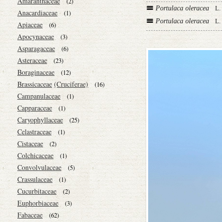
Amaranthaceae
(2)
Portulaca oleracea
L.
Anacardiaceae
(1)
Portulaca oleracea
L.
Apiaceae
(6)
Apocynaceae
(3)
Asparagaceae
(6)
Asteraceae
(23)
Boraginaceae
(12)
Brassicaceae
(Cruciferae)
(16)
Campanulaceae
(1)
Capparaceae
(1)
Caryophyllaceae
(25)
Celastraceae
(1)
Cistaceae
(2)
Colchicaceae
(1)
Convolvulaceae
(5)
Crassulaceae
(1)
Cucurbitaceae
(2)
Euphorbiaceae
(3)
Fabaceae
(62)