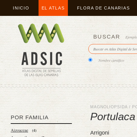
INICIO
EL ATLAS
FLORA DE CANARIAS
BUSCAR
Ejempl
Nombre científico
MAGNOLIOPSIDA
/
P
Portulaca
POR FAMILIA
Aizoaceae
(4)
Arrigoni