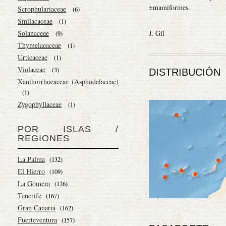
±mamiformes.
Scrophulariaceae
(6)
Smilacaceae
(1)
Solanaceae
J. Gil
(9)
Thymelaeaceae
(1)
Urticaceae
(1)
Violaceae
(3)
DISTRIBUCIÓN
Xanthorrhoeaceae
(Asphodelaceae)
(1)
Zygophyllaceae
(1)
POR ISLAS /
REGIONES
La Palma
(132)
El Hierro
(109)
La Gomera
(126)
Tenerife
(167)
Gran Canaria
(162)
Fuerteventura
(157)