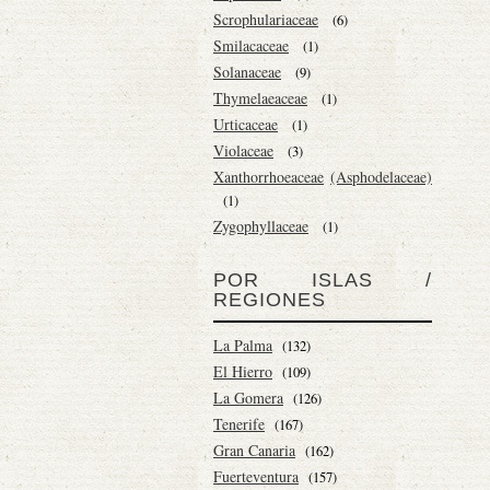
Scrophulariaceae
(6)
Smilacaceae
(1)
Solanaceae
(9)
Thymelaeaceae
(1)
Urticaceae
(1)
Violaceae
(3)
Xanthorrhoeaceae
(Asphodelaceae)
(1)
Zygophyllaceae
(1)
POR ISLAS /
REGIONES
La Palma
(132)
El Hierro
(109)
La Gomera
(126)
Tenerife
(167)
Gran Canaria
(162)
Fuerteventura
(157)