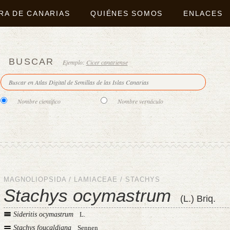
RA DE CANARIAS
QUIÉNES SOMOS
ENLACES
BUSCAR
Ejemplo:
Cicer canariense
Nombre científico
Nombre vernáculo
MAGNOLIOPSIDA
/
LAMIACEAE
/
STACHYS
Stachys ocymastrum
(L.) Briq.
Sideritis ocymastrum
L.
Stachys foucaldiana
Sennen