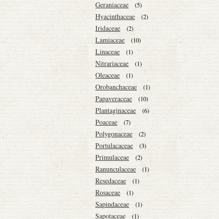
Geraniaceae
(5)
Hyacinthaceae
(2)
Iridaceae
(2)
Lamiaceae
(10)
Linaceae
(1)
Nitrariaceae
(1)
Oleaceae
(1)
Orobanchaceae
(1)
Papaveraceae
(10)
Plantaginaceae
(6)
Poaceae
(7)
Polygonaceae
(2)
Portulacaceae
(3)
Primulaceae
(2)
Ranunculaceae
(1)
Resedaceae
(1)
Rosaceae
(1)
Sapindaceae
(1)
Sapotaceae
(1)