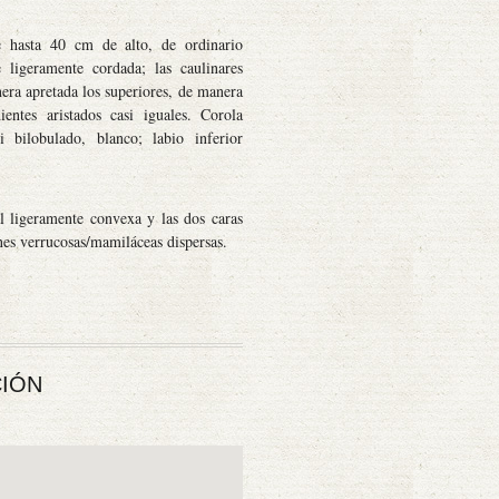
e hasta 40 cm de alto, de ordinario
e ligeramente cordada; las caulinares
nera apretada los superiores, de manera
dientes aristados casi iguales. Corola
si bilobulado, blanco; labio inferior
al ligeramente convexa y las dos caras
nes verrucosas/mamiláceas dispersas.
IÓN