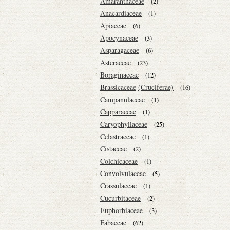
Amaranthaceae
(2)
Anacardiaceae
(1)
Apiaceae
(6)
Apocynaceae
(3)
Asparagaceae
(6)
Asteraceae
(23)
Boraginaceae
(12)
Brassicaceae
(Cruciferae)
(16)
Campanulaceae
(1)
Capparaceae
(1)
Caryophyllaceae
(25)
Celastraceae
(1)
Cistaceae
(2)
Colchicaceae
(1)
Convolvulaceae
(5)
Crassulaceae
(1)
Cucurbitaceae
(2)
Euphorbiaceae
(3)
Fabaceae
(62)