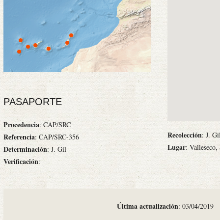
PASAPORTE
Procedencia
: CAP/SRC
Recolección
: J. G
Referencia
: CAP/SRC-356
Lugar
: Valleseco,
Determinación
: J. Gil
Verificación
:
Última actualización
: 03/04/2019