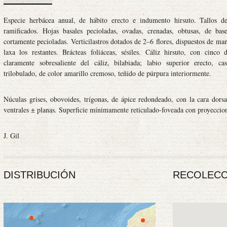
Especie herbácea anual, de hábito erecto e indumento hirsuto. Tallos d
ramificados. Hojas basales pecioladas, ovadas, crenadas, obtusas, de bas
cortamente pecioladas. Verticilastros dotados de 2–6 flores, dispuestos de ma
laxa los restantes. Brácteas foliáceas, sésiles. Cáliz hirsuto, con cinco 
claramente sobresaliente del cáliz, bilabiada; labio superior erecto, ca
trilobulado, de color amarillo cremoso, teñido de púrpura interiormente.
Núculas grises, obovoides, trígonas, de ápice redondeado, con la cara dors
ventrales ± planas. Superficie mínimamente reticulado-foveada con proyeccio
J. Gil
DISTRIBUCIÓN
RECOLECC