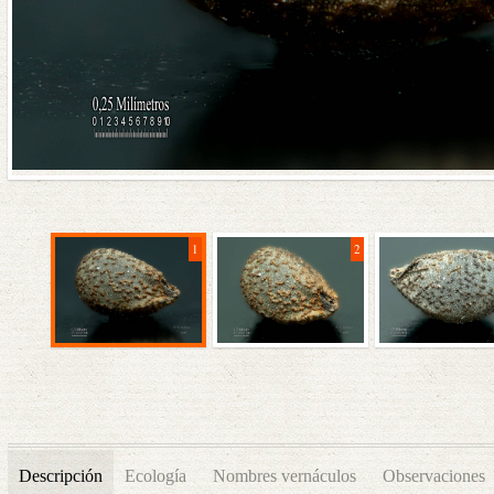
1
2
Descripción
Ecología
Nombres vernáculos
Observaciones