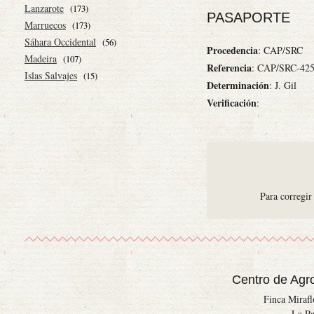
Lanzarote
(173)
PASAPORTE
Marruecos
(173)
Sáhara Occidental
(56)
Procedencia
: CAP/SRC
Madeira
(107)
Referencia
: CAP/SRC-42
Islas Salvajes
(15)
Determinación
: J. Gil
Verificación
:
Para corregir
Centro de Agr
Finca Miraf
La Pa