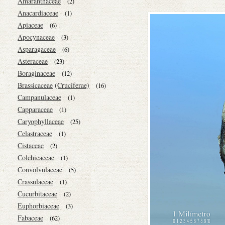
Amaranthaceae
(2)
Anacardiaceae
(1)
Apiaceae
(6)
Apocynaceae
(3)
Asparagaceae
(6)
Asteraceae
(23)
Boraginaceae
(12)
Brassicaceae
(Cruciferae)
(16)
Campanulaceae
(1)
Capparaceae
(1)
Caryophyllaceae
(25)
Celastraceae
(1)
Cistaceae
(2)
Colchicaceae
(1)
Convolvulaceae
(5)
Crassulaceae
(1)
Cucurbitaceae
(2)
Euphorbiaceae
(3)
Fabaceae
(62)