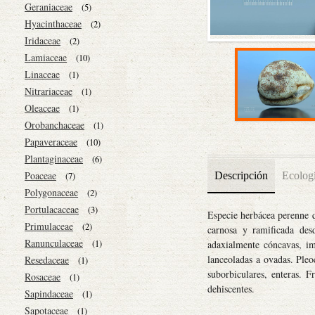
Geraniaceae
(5)
Hyacinthaceae
(2)
Iridaceae
(2)
Lamiaceae
(10)
Linaceae
(1)
Nitrariaceae
(1)
Oleaceae
(1)
Orobanchaceae
(1)
Papaveraceae
(10)
Plantaginaceae
(6)
Poaceae
Descripción
Ecolog
(7)
Polygonaceae
(2)
Portulacaceae
(3)
Especie herbácea perenne q
Primulaceae
(2)
carnosa y ramificada des
Ranunculaceae
(1)
adaxialmente cóncavas, imb
lanceoladas a ovadas. Pleo
Resedaceae
(1)
suborbiculares, enteras. F
Rosaceae
(1)
dehiscentes.
Sapindaceae
(1)
Sapotaceae
(1)