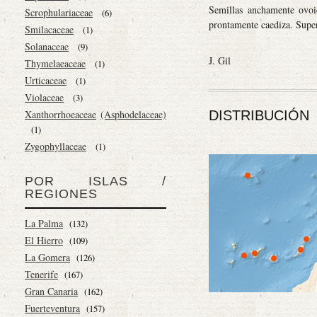
Semillas anchamente ovoid
Scrophulariaceae
(6)
prontamente caediza. Supe
Smilacaceae
(1)
Solanaceae
(9)
J. Gil
Thymelaeaceae
(1)
Urticaceae
(1)
Violaceae
(3)
Xanthorrhoeaceae
(Asphodelaceae)
DISTRIBUCIÓN
(1)
Zygophyllaceae
(1)
POR ISLAS /
REGIONES
La Palma
(132)
El Hierro
(109)
La Gomera
(126)
Tenerife
(167)
Gran Canaria
(162)
Fuerteventura
(157)