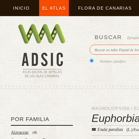
INICIO
EL ATLAS
FLORA DE CANARIAS
BUSCAR
Ejempl
Nombre científico
MAGNOLIOPSIDA
/
E
Euphorbia
POR FAMILIA
Esula paralias
(L.) Fo
Aizoaceae
(4)