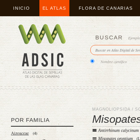
INICIO
EL ATLAS
FLORA DE CANARIAS
BUSCAR
Ejempl
Nombre científico
MAGNOLIOPSIDA
/
S
Misopate
POR FAMILIA
Antirrhinum calycinum
Aizoaceae
(4)
Misopates orontium
(L