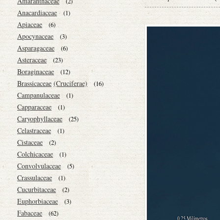
Amaranthaceae
(2)
Anacardiaceae
(1)
Apiaceae
(6)
Apocynaceae
(3)
Asparagaceae
(6)
Asteraceae
(23)
Boraginaceae
(12)
Brassicaceae
(Cruciferae)
(16)
Campanulaceae
(1)
Capparaceae
(1)
Caryophyllaceae
(25)
Celastraceae
(1)
Cistaceae
(2)
Colchicaceae
(1)
Convolvulaceae
(5)
Crassulaceae
(1)
Cucurbitaceae
(2)
Euphorbiaceae
(3)
Fabaceae
(62)