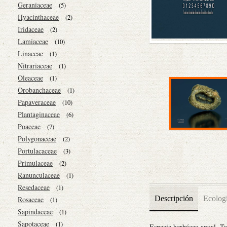
Geraniaceae
(5)
Hyacinthaceae
(2)
Iridaceae
(2)
Lamiaceae
(10)
Linaceae
(1)
Nitrariaceae
(1)
Oleaceae
(1)
Orobanchaceae
(1)
Papaveraceae
(10)
Plantaginaceae
(6)
Poaceae
(7)
Polygonaceae
(2)
Portulacaceae
(3)
Primulaceae
(2)
Ranunculaceae
(1)
Resedaceae
(1)
Descripción
Ecolog
Rosaceae
(1)
Sapindaceae
(1)
Sapotaceae
(1)
Especie herbácea anual. Tal