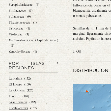
Scrophulariaceae
(6)
Inflorescencia densa en el
Smilacaceae
blanquecina, usualmente co
(1)
o menos pubescente.
Solanaceae
(9)
Thymelaeaceae
(1)
Urticaceae
Semillas de
c.
1 mm de lar
(1)
marginal ligeramente sinu
Violaceae
(3)
aislados. Papilas de la cre
Xanthorrhoeaceae
(Asphodelaceae)
(1)
Zygophyllaceae
J. Gil
(1)
POR ISLAS /
REGIONES
DISTRIBUCIÓN
La Palma
(132)
El Hierro
(109)
La Gomera
(126)
Tenerife
(167)
Gran Canaria
(162)
Fuerteventura
(157)