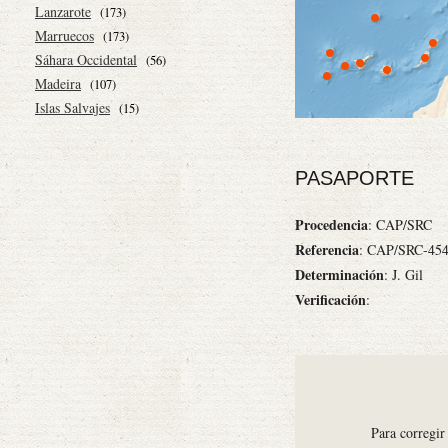
Lanzarote
(173)
Marruecos
(173)
Sáhara Occidental
(56)
Madeira
(107)
Islas Salvajes
(15)
PASAPORTE
Procedencia
: CAP/SRC
Referencia
: CAP/SRC-45
Determinación
: J. Gil
Verificación
:
Para corregir