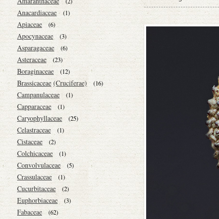
Amaranthaceae
(2)
Anacardiaceae
(1)
Apiaceae
(6)
Apocynaceae
(3)
Asparagaceae
(6)
Asteraceae
(23)
Boraginaceae
(12)
Brassicaceae
(Cruciferae)
(16)
Campanulaceae
(1)
Capparaceae
(1)
Caryophyllaceae
(25)
Celastraceae
(1)
Cistaceae
(2)
Colchicaceae
(1)
Convolvulaceae
(5)
Crassulaceae
(1)
Cucurbitaceae
(2)
Euphorbiaceae
(3)
Fabaceae
(62)