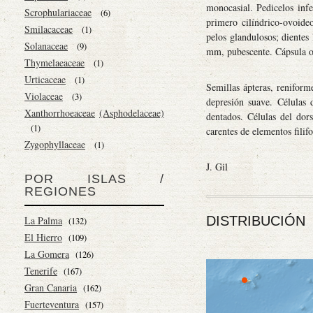
monocasial. Pedicelos infe
Scrophulariaceae
(6)
primero cilíndrico-ovoideo
Smilacaceae
(1)
pelos glandulosos; dientes
Solanaceae
(9)
mm, pubescente. Cápsula 
Thymelaeaceae
(1)
Urticaceae
(1)
Semillas ápteras, reniform
Violaceae
(3)
depresión suave. Células 
Xanthorrhoeaceae
(Asphodelaceae)
dentados. Células del dor
(1)
carentes de elementos filif
Zygophyllaceae
(1)
J. Gil
POR ISLAS /
REGIONES
DISTRIBUCIÓN
La Palma
(132)
El Hierro
(109)
La Gomera
(126)
Tenerife
(167)
Gran Canaria
(162)
Fuerteventura
(157)