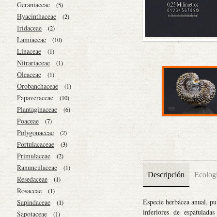
Geraniaceae
(5)
Hyacinthaceae
(2)
Iridaceae
(2)
Lamiaceae
(10)
Linaceae
(1)
Nitrariaceae
(1)
Oleaceae
(1)
Orobanchaceae
(1)
Papaveraceae
(10)
Plantaginaceae
(6)
Poaceae
(7)
Polygonaceae
(2)
Portulacaceae
(3)
Primulaceae
(2)
Ranunculaceae
(1)
Descripción
Ecolog
Resedaceae
(1)
Rosaceae
(1)
Especie herbácea anual, pu
Sapindaceae
(1)
inferiores de espatuladas
Sapotaceae
(1)