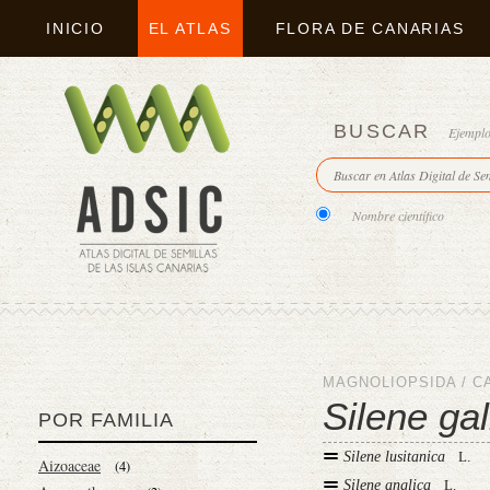
INICIO
EL ATLAS
FLORA DE CANARIAS
BUSCAR
Ejempl
Nombre científico
MAGNOLIOPSIDA
/
C
Silene gal
POR FAMILIA
Silene lusitanica
L.
Aizoaceae
(4)
Silene anglica
L.